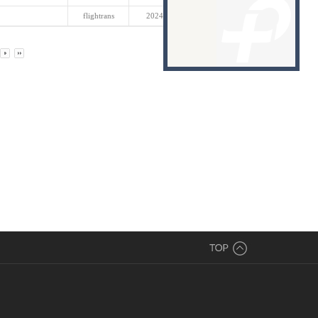
flightrans
2024-03-22
24