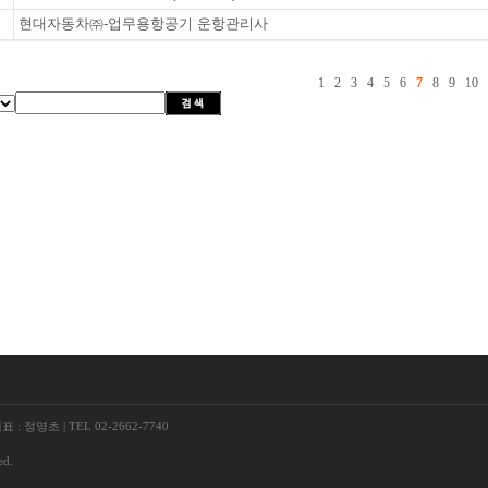
현대자동차㈜-업무용항공기 운항관리사
1
2
3
4
5
6
7
8
9
10
표 : 정영초
|
TEL 02-2662-7740
ed.