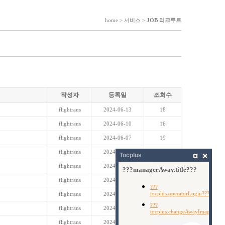
home > 서비스 >
JOB 리크루트
작성자
등록일
조회수
flightrans
2024-06-13
18
flightrans
2024-06-10
16
flightrans
2024-06-07
19
flightrans
2024-06-05
20
Tocplus
flightrans
2024-05-17
35
flightrans
2024-05-08
26
flightrans
2024-05-08
22
flightrans
2024-03-27
26
flightrans
2024-03-22
33