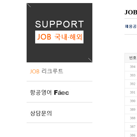
JO
번호
394
393
392
391
390
389
388
387
386