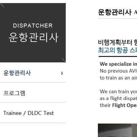
운항관리사
Ai