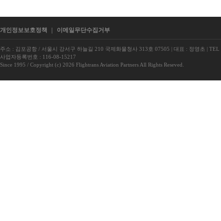
개인정보보호정책
|
이메일무단수집거부
주소 : 김포공항 / 서울시 강서구 하늘길 210 국제화물청사 313호 07505
|
대표 : 정영초
|
TEL 
사업자등록번호 : 116-08-15217
Since 1995 / Copyright (c) 2026 Flightrans Aviation Partners All Rights Reseved.